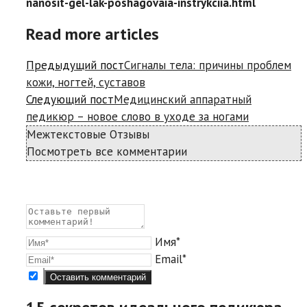
nanosit-gel-lak-poshagovaia-instrykciia.html
Read more articles
Предыдущий пост
Сигналы тела: причины проблем
кожи, ногтей, суставов
Следующий пост
Медицинский аппаратный
педикюр – новое слово в уходе за ногами
Межтекстовые Отзывы
Посмотреть все комментарии
Имя*
Email*