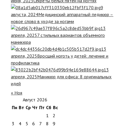
июня, 2023
Секреты белых пятен на ногтях
9
августа, 2024
Медицинский аппаратный педикюр –
новое слово в уходе за ногами
13
апреля, 2025
7 стильных вариантов объемного
маникюра
13
апреля, 2025
Вросший ноготь у детей: лечение и
профилактика
13
апреля, 2025
Маникюр для офиса: 8 оригинальных
идей
« Ноя
Август 2026
Пн
Вт
Ср
Чт
Пт
Сб
Вс
1
2
3
4
5
6
7
8
9