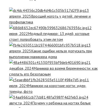
13
апреля, 2025
Вросший ноготь у детей: лечение и
профилактика
12
июня, 2022
Модный педикюр: 13 идей, которые
стоит попробовать этим летом
13
апреля, 2025
Какие ошибки нельзя допускать при
выполнении маникюра дома
21
декабря, 2024
Маникюр во время беременности: как
сделать его безопасным
11
июля, 2024
Маникюр на короткие ногти: идеи,
тренды, фото
24
августа, 2024
Почему у ребенка на ногтях белые