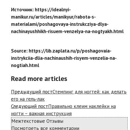
Источник: https://idealnyi-
manikur.ru/articles/manikyur/rabota-s-
materialami/poshagovaya-instrukcziya-dlya-
nachinayushhikh-risuem-venzelya-na-nogtyakh.html
Source: https://lib.zaplata.ru/p/poshagovaia-
instrykciia-dlia-nachinaushih-risyem-venzelia-na-
nogtiah.html
Read more articles
Предыдущий пост
Стемпинг для ногтей: как делать
его на гель-лак
Следующий пост
Правильно клеим наклейки на
ногти – важная инструкция
Межтекстовые Отзывы
Посмотреть все комментарии